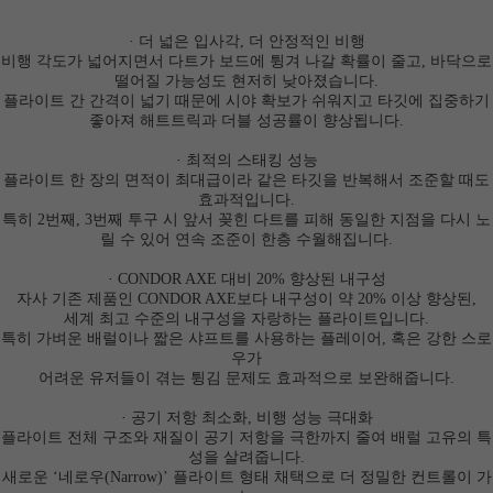
· 더 넓은 입사각, 더 안정적인 비행
비행 각도가 넓어지면서 다트가 보드에 튕겨 나갈 확률이 줄고, 바닥으로
떨어질 가능성도 현저히 낮아졌습니다.
플라이트 간 간격이 넓기 때문에 시야 확보가 쉬워지고 타깃에 집중하기
좋아져 해트트릭과 더블 성공률이 향상됩니다.
·
최적의 스태킹 성능
플라이트 한 장의 면적이 최대급이라 같은 타깃을 반복해서 조준할 때도
효과적입니다.
특히 2번째, 3번째 투구 시 앞서 꽂힌 다트를 피해 동일한 지점을 다시 노
릴 수 있어 연속 조준이 한층 수월해집니다.
·
CONDOR AXE 대비 20% 향상된 내구성
자사 기존 제품인 CONDOR AXE보다 내구성이 약 20% 이상 향상된,
세계 최고 수준의 내구성을 자랑하는 플라이트입니다.
특히 가벼운 배럴이나 짧은 샤프트를 사용하는 플레이어, 혹은 강한 스로
우가
어려운 유저들이 겪는 튕김 문제도 효과적으로 보완해줍니다.
·
공기 저항 최소화, 비행 성능 극대화
플라이트 전체 구조와 재질이 공기 저항을 극한까지 줄여
배럴 고유의 특
성을 살려줍니다.
새로운
‘네로우(Narrow)’ 플라이트
형태 채택으로 더 정밀한 컨트롤이 가