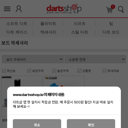
0
소프트 다트
플라이트
샤프트
팁
다트 케이스
액세서리
스틸 다트
다트 보드
보드 악세사리
최신순
낮은가격
높은가격
상품명
최다리뷰
www.dartsshop.kr의 페이지 내용:
다트샵 앱 첫 설치시 적립금 천원, 매 주문시 500원 할인! 지금 바로 설치
해 보세요~!
[WINMAU] DELUXE DART
[D.CRAFT] DARTBOARD
BOARD CLAMP
SPIDER PRO SEGMENT 교
취소
확인