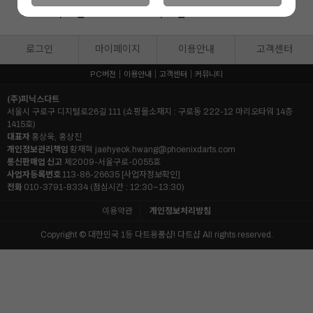
체용 [다트][다트보드][스파이더
29,900
원
2,000
원
24
10
보드]
%
%
22,900
원
1,800
원
로그인
마이페이지
이용안내
고객센터
PC버전
이용안내
고객센터
커뮤니티
(주)피닉스다트
서울시 구로구 디지털로26길 111 (쇼핑몰소재지 : 구로동 222-12 마리오타워 14층
1415호)
대표자
홍상욱, 홍상진
개인정보관리책임
황재혁
jaehyeok.hwang@phoenixdarts.com
통신판매업 신고
제2009-서울구로-0055호
사업자등록번호
113-86-26635
[사업자정보확인]
전화
010-3791-8334 (점심시간 : 12:30~13:30)
이용약관
개인정보처리방침
Copyright © 대한민국 1등 다트용품샵! 다트샵 All rights reserved.