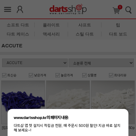
0
소프트 다트
플라이트
샤프트
팁
다트 케이스
액세서리
스틸 다트
다트 보드
ACCUTE
최신순
낮은가격
높은가격
상품명
최다리뷰
www.dartsshop.kr의 페이지 내용:
다트샵 앱 첫 설치시 적립금 천원, 매 주문시 500원 할인! 지금 바로 설치
[립포인트] 어큐트-인디고블루
[립포인트] 어큐트-스노우(50p
[립포인트] 어큐트-화이트(50p
해 보세요~!
(50pcs)
cs)
cs)