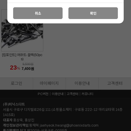
9,500
원
9,500
원
9,500
원
23
23
23
%
%
%
7,400
원
7,400
원
7,400
원
취소
확인
[립포인트] 어큐트-블랙(50pc
s)
9,500
원
23
%
7,400
원
로그인
마이페이지
이용안내
고객센터
PC버전
이용안내
고객센터
커뮤니티
(주)피닉스다트
서울시 구로구 디지털로26길 111 (쇼핑몰소재지 : 구로동 222-12 마리오타워 14층
1415호)
대표자
홍상욱, 홍상진
개인정보관리책임
황재혁
jaehyeok.hwang@phoenixdarts.com
통신판매업 신고
제2009-서울구로-0055호