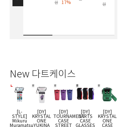
17%
원
원
New 다트케이스
[L-
[DY]
[DY]
[DY]
[DY]
[TR
STYLE]
KRYSTAL
TOURNAMENT
DARTS
KRYSTAL
CAP
Mikuru
ONE
CASE
CASE
ONE
Muramatsu
YUKINA
STREET
GLASSES
CASE
[트