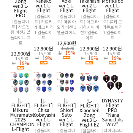
Kaneko
Aoki
Takahashi
Morikubo
Sa
Zong
ver.1 L-
ver.1 L-
ver.2 L-
ver.1 L-
ve
ver.3 L-
Flight
Flight
Flight
Flight
Sm
Flight
Sun
PRO
[엘플라이
[엘플라이
[엘플라이
[엘플라이
[다
[엘플라이
트] 히로키
트] 마유 아
트] 마오 타
트] 류키 모
×엘
트] 샤오천
카네코 버젼
오키 버전 1
카하사이 버
리쿠보 버젼
트프
종 버젼3 엘
1 엘플라이
엘플라이트
젼2 엘플라
1 엘플라이
야카 
플라이트 프
트
이트
트
12,900원
스몰
로
12,900원
12,900원
12,900원
15,900
19%
12,900원
원
15,900
15,900
15,900
19%
19%
19%
15,
원
원
원
15,900
19%
원
17
원
[L-
[L-
[L-
DYNASTY×L-
[L-
FLIGHT]
FLIGHT]
FLIGHT]
Flight
FLIGHT]
[F
Mikuru
Chisa
Shiori
PRO
Xiaochen
Ha
Muramatsu
Kobayashi
Sato
"Nana
Zong
Pu
2025
ver.1 L-
ver.1 L-
Sanechika
ver.3 L-
S
CHAMPION
Flight
Flight
Ver2"
Flight EZ
L-Flight
[엘플라이
[엘플라이
[다이너스티
[엘플라이
10,