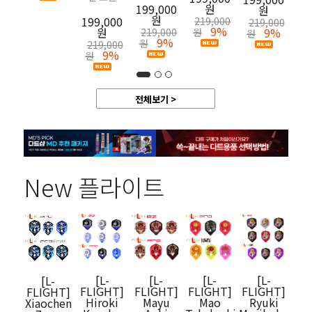
199,000
원
원
원
199,000
219,000
219,000
9%
원
9%
219,000
원
원
9%
원
219,000
9%
원
전체보기 >
New 플라이트
[L-
[L-
[L-
[L-
[D
[L-
FLIGHT]
FLIGHT]
FLIGHT]
FLIGHT]
Fl
FLIGHT]
Hiroki
Mayu
Mao
Ryuki
P
Xiaochen