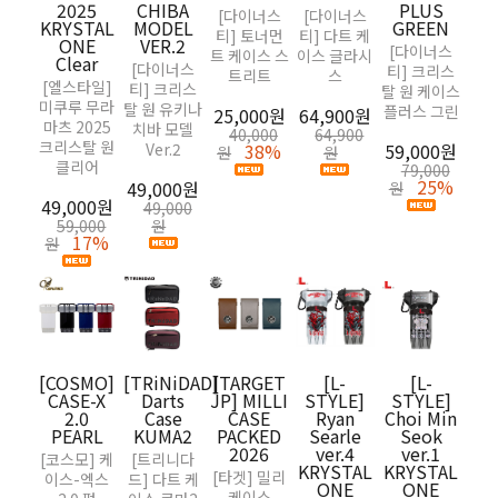
2025
CHIBA
PLUS
[다이너스
[다이너스
드]
KRYSTAL
MODEL
GREEN
티] 토너먼
티] 다트 케
티
ONE
VER.2
[다이너스
트 케이스 스
이스 글라시
Clear
[다이너스
티] 크리스
트리트
스
53,
[엘스타일]
티] 크리스
탈 원 케이스
69
미쿠루 무라
탈 원 유키나
플러스 그린
25,000원
64,900원
원
마츠 2025
치바 모델
40,000
64,900
크리스탈 원
Ver.2
38%
59,000원
원
원
클리어
79,000
25%
49,000원
원
49,000원
49,000
59,000
원
17%
원
[
BA
[COSMO]
[TRiNiDAD]
[TARGET
[L-
[L-
STO
CASE-X
Darts
JP] MILLI
STYLE]
STYLE]
BA
2.0
Case
CASE
Ryan
Choi Min
PEARL
KUMA2
PACKED
Searle
Seok
[다
2026
ver.4
ver.1
[코스모] 케
[트리니다
티] 
KRYSTAL
KRYSTAL
[타겟] 밀리
이스-엑스
드] 다트 케
톡커 
ONE
ONE
케이스