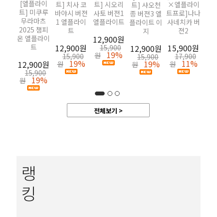
[엘플라이
트] 치사 코
트] 시오리
×엘플라이
트] 샤오천
11
트] 미쿠루
바야시 버젼
사토 버젼1
트프로]나나
종 버젼3 엘
원
무라마츠
1 엘플라이
엘플라이트
사네치카 버
플라이트 이
2025 챔피
트
젼2
지
온 엘플라이
12,900원
트
12,900원
15,900원
12,900원
15,900
19%
원
15,900
17,900
15,900
19%
11%
19%
12,900원
원
원
원
15,900
19%
원
전체보기 >
랭
킹