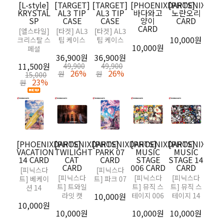
[L-style]
[TARGET]
[TARGET]
[PHOENIXDARTS]
[PHOENIXDAR
[PH
KRYSTAL
AL3 TIP
AL3 TIP
바다와고
노란오리
HO
SP
CASE
CASE
양이
CARD
006
CARD
[엘스타일]
[타겟] AL3
[타겟] AL3
[피
10,000원
크리스탈 스
팁 케이스
팁 케이스
트]
10,000원
페셜
0
36,900원
36,900원
11,500원
10,
49,900
49,900
26%
26%
원
원
15,000
23%
원
[PHOENIXDARTS]
[PHOENIXDARTS]
[PHOENIXDARTS]
[PHOENIXDARTS]
[PHOENIXDAR
VACATION
TWILIGHT
PARK 07
MUSIC
MUSIC
14 CARD
CAT
CARD
STAGE
STAGE 14
[
CARD
006 CARD
CARD
PHO
[피닉스다
[피닉스다
M
[피닉스다
[피닉스다
[피닉스다
트] 베케이
트] 파크 07
2
트] 트와일
트] 뮤직 스
트] 뮤직 스
션 14
CL
라잇 캣
10,000원
테이지 006
테이지 14
[
10,000원
PHOE
10,000원
10,000원
10,000원