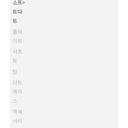
소프
트다
트
플라
이트
샤프
트
팁
다트
케이
스
액세
서리