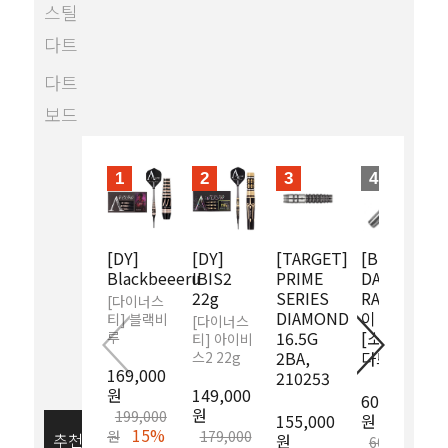
스틸
다트
다트
보드
1
2
3
4
[DY]
[DY]
[TARGET]
[BEST
Blackbeeeru
IBIS2
PRIME
DART]
22g
SERIES
RAY / 레
[다이너스
DIAMOND
이 [다트]
티] 블랙비
[다이너스
16.5G
[소프트
루
티] 아이비
2BA,
다트]
스2 22g
169,000
210253
원
149,000
60,000
원
199,000
155,000
원
15%
원
179,000
추천상품 보기
원
60,000