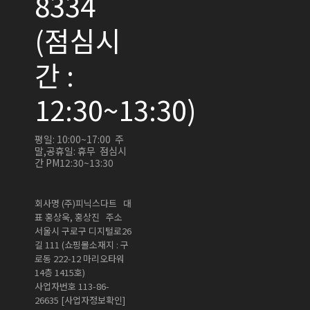
8334
(점심시
간 :
12:30~13:30)
평일: 10:00~17:00 주
말,공휴일: 휴무 점심시
간 PM12:30~13:30
회사명 (주)피닉스다트 대
표 홍상욱, 홍상진 주소
서울시 구로구 디지털로26
길 111 (쇼핑몰소재지 : 구
로동 222-12 마리오타워
14층 1415호)
사업자번호 113-86-
[사업자정보확인]
26635