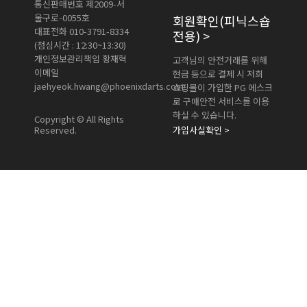
통신판매번호 제2009-서
울구로-0055호
회원확인
(피닉스숍
대표전화 010-3791-8334
전용)
>
(점심시간 : 12:30~13:30)
개인정보관리책임 황재혁
고객님의 안전거래를 위해
이메일
현금 등으로 결제 시 저희
jaehyeok.hwang@phoenixdarts.com
쇼핑몰이 가입한 PG 에스크
로 구매안전 서비스를 이용
하실 수 있습니다.
Copyright © All Rights
Reserved.
가입사실확인 >