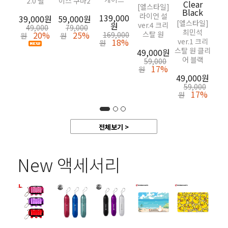
2.0 펄
이스 쿠마2
Clear
[엘스타일]
29,
Black
라이언 설
139,000
39,000원
59,000원
39
[엘스타일]
원
ver.4 크리
원
49,000
79,000
최민석
20%
25%
스탈 원
169,000
원
원
18%
ver.1 크리
원
스탈 원 클리
49,000원
어 블랙
59,000
17%
원
49,000원
59,000
17%
원
전체보기 >
New 액세서리