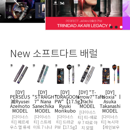
New 소프트다트 배럴
[DY]
[DY]
[DY]
[DY] "T-
[DY]
[
PERSEUS
"STRAIGHT
"DRAGOON
arrow7"Taro
"Noxia"【Ra
"GL
滅Ryusei
7" Nana
PW"【17.5g】
Yachi
Asuka
Hir
Azemoto
Sanechika
Ryuki
MODEL
Takanashi
Os
MODEL
MODEL
Morikubo
MODEL
[다이너스
[DY
[다이너스
[다이너스
[다이너스
[다이너스
티] 티-애로
2【
티] 페르세
티] 스트레
티] 드라군
티] 녹시아
우 7 타로 야
로카
우스 멸 류세
이트 7 나나
PW【17.5g】
【레인보우
치 모델