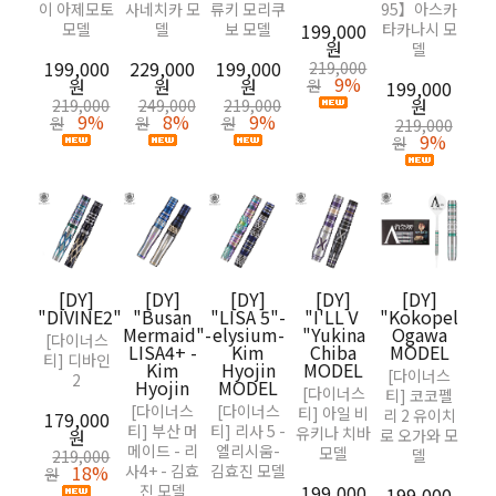
이 아제모토
사네치카 모
류키 모리쿠
95】아스카
모델
델
보 모델
199,000
타카나시 모
199
원
델
199,000
229,000
199,000
219,000
21
9%
원
원
원
원
원
199,000
원
219,000
249,000
219,000
9%
8%
9%
원
원
원
219,000
9%
원
[
"R
S
M
[DY]
[DY]
[DY]
[DY]
[DY]
Shi
"DIVINE2"
"Busan
"LISA 5"-
"I'LLⅤ
"Kokopelli2"Y
Mermaid"-
elysium-
"Yukina
Ogawa
[다
[다이너스
LISA4+ -
Kim
Chiba
MODEL
티] 
티] 디바인
Kim
Hyojin
MODEL
[다이너스
마유
2
Hyojin
MODEL
[다이너스
티] 코코펠
[다이너스
[다이너스
티] 아일 비
리 2 유이치
229
179,000
티] 부산 머
티] 리사 5 -
유키나 치바
원
로 오가와 모
메이드 - 리
엘리시움-
모델
24
델
219,000
18%
사4+ - 김효
김효진 모델
원
원
진 모델
199,000
199,000