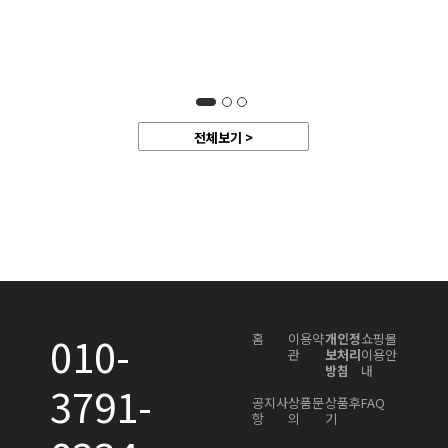
M9D
클
30,
30
전체보기 >
010-
홈
이용약
개인정
쇼핑몰
관
보처리
이용안
방침
내
3791-
공지사
상품문
상품후
FAQ
항
의
기