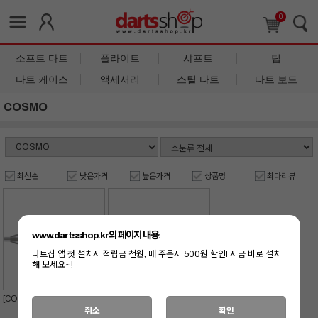
0
소프트 다트
플라이트
샤프트
팁
다트 케이스
액세서리
스틸 다트
다트 보드
COSMO
최신순
낮은가격
높은가격
상품명
최다리뷰
www.dartsshop.kr의 페이지 내용:
다트샵 앱 첫 설치시 적립금 천원, 매 주문시 500원 할인! 지금 바로 설치
해 보세요~!
[COSMO] ROYDEN LAM 3_
[COSMO] 24_R_STEEL
Steel
취소
확인
179,000
원