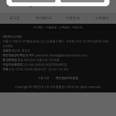
12
160,000
원
%
159,000
원
13
%
140,000
원
로그인
마이페이지
이용안내
고객센터
PC버전
이용안내
고객센터
커뮤니티
(주)피닉스다트
서울시 구로구 디지털로26길 111 (쇼핑몰소재지 : 구로동 222-12 마리오타워 14층
1415호)
대표자
홍상욱, 홍상진
개인정보관리책임
황재혁
jaehyeok.hwang@phoenixdarts.com
통신판매업 신고
제2009-서울구로-0055호
사업자등록번호
113-86-26635
[사업자정보확인]
전화
010-3791-8334 (점심시간 : 12:30~13:30)
이용약관
개인정보처리방침
Copyright © 대한민국 1등 다트용품샵! 다트샵 All rights reserved.