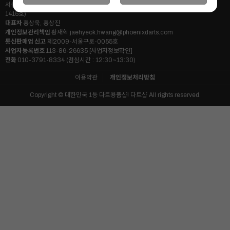
서울시 구로구 디지털로26길 111 (쇼핑몰소재지 : 구로동 222-12 마리오타워 14층
1415호)
대표자
홍상욱, 홍상진
개인정보관리책임
황재혁
jaehyeok.hwang@phoenixdarts.com
통신판매업 신고
제2009-서울구로-0055호
사업자등록번호
113-86-26635
[사업자정보확인]
전화
010-3791-8334 (점심시간 : 12:30~13:30)
이용약관
개인정보처리방침
Copyright © 대한민국 1등 다트용품샵! 다트샵 All rights reserved.