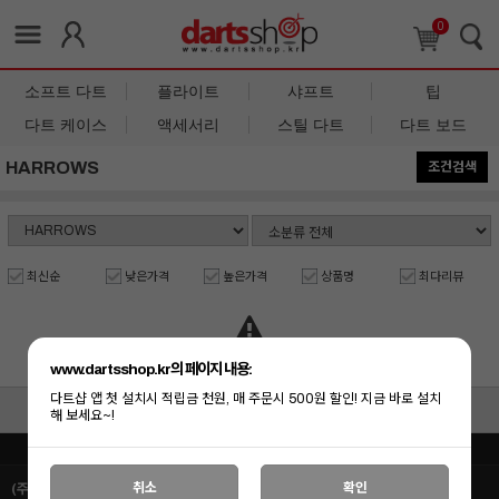
0
소프트 다트
플라이트
샤프트
팁
다트 케이스
액세서리
스틸 다트
다트 보드
HARROWS
조건검색
최신순
낮은가격
높은가격
상품명
최다리뷰
상품 준비중 입니다.
www.dartsshop.kr의 페이지 내용:
다트샵 앱 첫 설치시 적립금 천원, 매 주문시 500원 할인! 지금 바로 설치
로그인
마이페이지
이용안내
고객센터
해 보세요~!
PC버전
이용안내
고객센터
커뮤니티
취소
확인
(주)피닉스다트