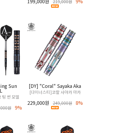
199,000원
9%
219,000원
Ting Sun
[DY] "Coral" Sayaka Aka
L
[다이너스티]코랄 사야카 아카
2 팅 썬 모델
229,000원
8%
249,000원
9%
,000원