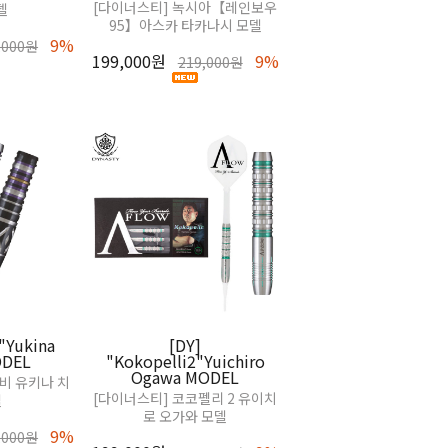
[다이너스티] 녹시아【레인보우
델
95】아스카 타카나시 모델
9%
,000원
199,000원
9%
219,000원
 "Yukina
[DY]
ODEL
"Kokopelli2"Yuichiro
Ogawa MODEL
 비 유키나 치
[다이너스티] 코코펠리 2 유이치
델
로 오가와 모델
9%
,000원