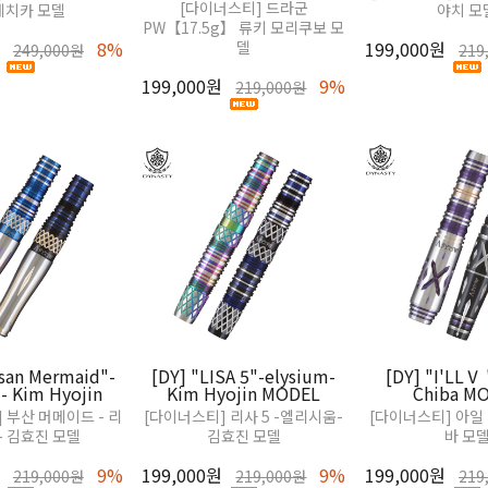
[다이너스티] 드라군
네치카 모델
야치 모
PW【17.5g】 류키 모리쿠보 모
8%
델
199,000원
249,000원
219
199,000원
9%
219,000원
san Mermaid"-
[DY] "LISA 5"-elysium-
[DY] "I'LLⅤ
- Kim Hyojin
Kim Hyojin MODEL
Chiba M
 부산 머메이드 - 리
[다이너스티] 리사 5 -엘리시움-
[다이너스티] 아일
 - 김효진 모델
김효진 모델
바 모
9%
199,000원
9%
199,000원
219,000원
219,000원
219