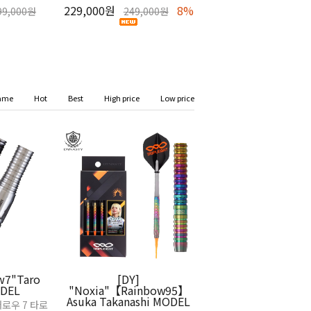
229,000원
8%
99,000원
249,000원
ame
Hot
Best
High price
Low price
ow7"Taro
[DY]
ODEL
"Noxia"【Rainbow95】
Asuka Takanashi MODEL
애로우 7 타로