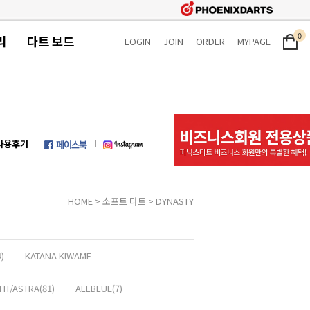
0
리
다트 보드
LOGIN
JOIN
ORDER
MYPAGE
사용후기
HOME
>
소프트 다트
>
DYNASTY
)
KATANA KIWAME
HT/ASTRA(81)
ALLBLUE(7)