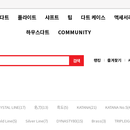
 다트
플라이트
샤프트
팁
다트 케이스
액세서
하우스다트
COMMUNITY
랭킹
즐겨찾기
YSTAL LINE(17)
名刀(13)
흑도(5)
KATANA(21)
KATANA No.5(4
ld Line(5)
Silver Line(7)
DYNASTY80(15)
Brass(3)
TRIPLEIG