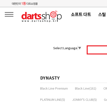
소프트 다트
스틸
Select Language
▼
DYNASTY
Black Line Premium
Black Line(161)
CR
PLATINUM LINE(5)
JONNY'S CLUB(5)
Go