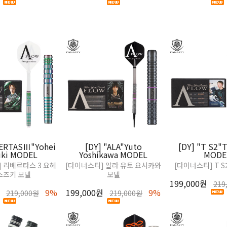
BERTASⅢ"Yohei
[DY] "ALA"Yuto
[DY] "T S2"
uki MODEL
Yoshikawa MODEL
MODE
 리베르타스 3 요헤
[다이너스티] 알라 유토 요시카와
[다이너스티] T S
스즈키 모델
모델
199,000원
219
9%
199,000원
9%
219,000원
219,000원