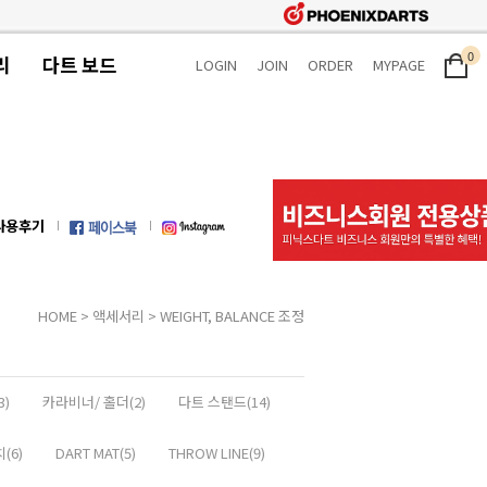
0
리
다트 보드
LOGIN
JOIN
ORDER
MYPAGE
사용후기
HOME
>
액세서리
>
WEIGHT, BALANCE 조정
3)
카라비너/ 홀더(2)
다트 스탠드(14)
(6)
DART MAT(5)
THROW LINE(9)