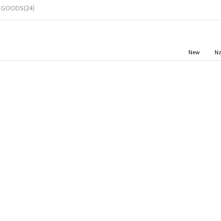
 GOODS(24)
New
N