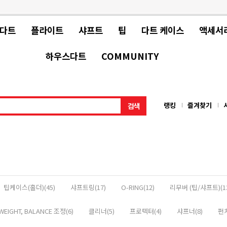
 다트
플라이트
샤프트
팁
다트 케이스
액세서
하우스다트
COMMUNITY
랭킹
즐겨찾기
팁케이스(홀더)(45)
샤프트링(17)
O-RING(12)
리무버 (팁/샤프트)(1
WEIGHT, BALANCE 조정(6)
클리너(5)
프로텍터(4)
샤프너(8)
펀치