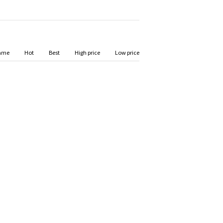
ame
Hot
Best
High price
Low price