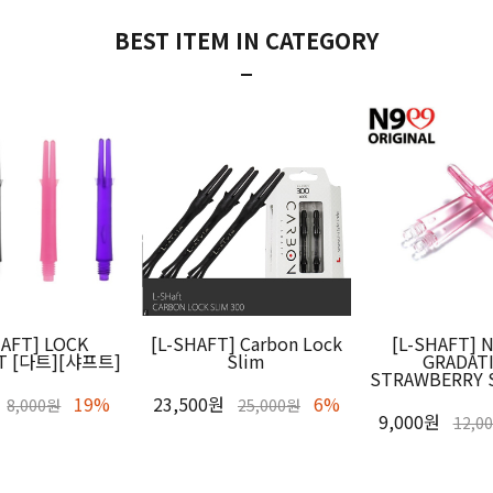
BEST ITEM IN CATEGORY
HAFT] LOCK
[L-SHAFT] Carbon Lock
[L-SHAFT] 
T [다트][샤프트]
Slim
GRADAT
STRAWBERRY 
19%
23,500원
6%
8,000원
25,000원
9,000원
12,0