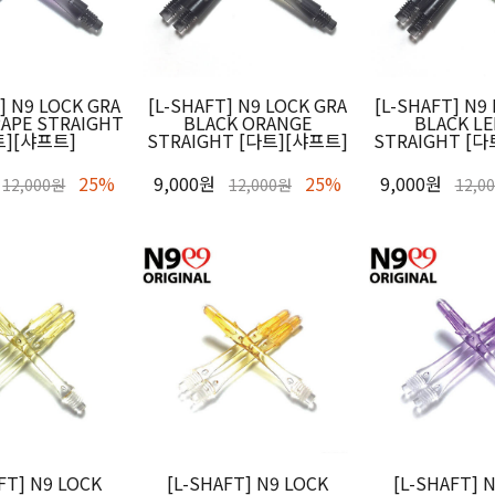
] N9 LOCK GRA
[L-SHAFT] N9 LOCK GRA
[L-SHAFT] N9
RAPE STRAIGHT
BLACK ORANGE
BLACK L
트][샤프트]
STRAIGHT [다트][샤프트]
STRAIGHT [
25%
9,000원
25%
9,000원
12,000원
12,000원
12,0
FT] N9 LOCK
[L-SHAFT] N9 LOCK
[L-SHAFT] 