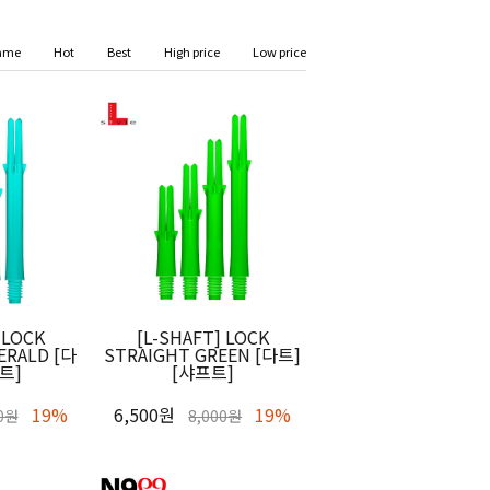
ame
Hot
Best
High price
Low price
 LOCK
[L-SHAFT] LOCK
ERALD [다
STRAIGHT GREEN [다트]
트]
[샤프트]
19%
6,500원
19%
00원
8,000원