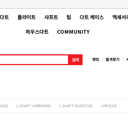
 다트
플라이트
샤프트
팁
다트 케이스
액세서
하우스다트
COMMUNITY
랭킹
즐겨찾기
n(42)
L-SHAFT CARBON(6)
L-SHAFT SILENT(10)
LARO(15)