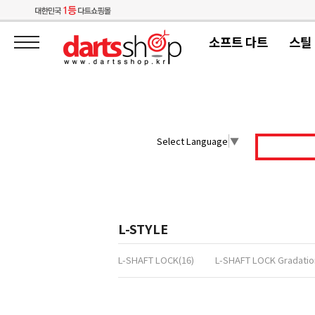
소프트 다트
스틸
Select Language
▼
L-STYLE
L-SHAFT LOCK(16)
L-SHAFT LOCK Gradatio