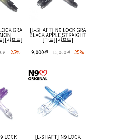
 LOCK GRA
[L-SHAFT] N9 LOCK GRA
EMON
BLACK APPLE STRAIGHT
다트][샤프트]
[다트][샤프트]
25%
9,000원
25%
00원
12,000원
N9 LOCK
[L-SHAFT] N9 LOCK