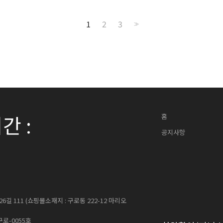
1
2
3
>>
간 :
홈
공지사항
 111 (쇼핑몰소재지 : 구로동 222-12 마리오
로-0055호