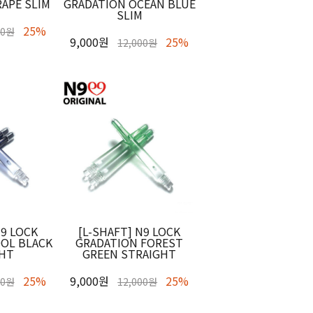
APE SLIM
GRADATION OCEAN BLUE
SLIM
25%
00원
9,000원
25%
12,000원
N9 LOCK
[L-SHAFT] N9 LOCK
OL BLACK
GRADATION FOREST
GHT
GREEN STRAIGHT
25%
9,000원
25%
00원
12,000원