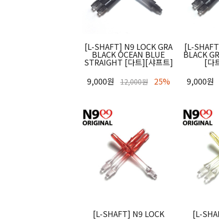
[L-SHAFT] N9 LOCK GRA
[L-SHAFT
BLACK OCEAN BLUE
BLACK G
STRAIGHT [다트][샤프트]
[다
9,000원
25%
9,000원
12,000원
[L-SHAFT] N9 LOCK
[L-SHA