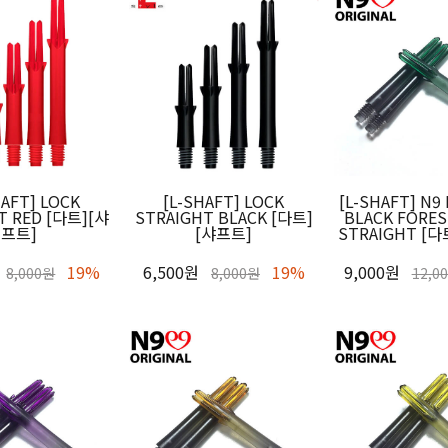
HAFT] LOCK
[L-SHAFT] LOCK
[L-SHAFT] N9
T RED [다트][샤
STRAIGHT BLACK [다트]
BLACK FORES
프트]
[샤프트]
STRAIGHT [
19%
6,500원
19%
9,000원
8,000원
8,000원
12,0