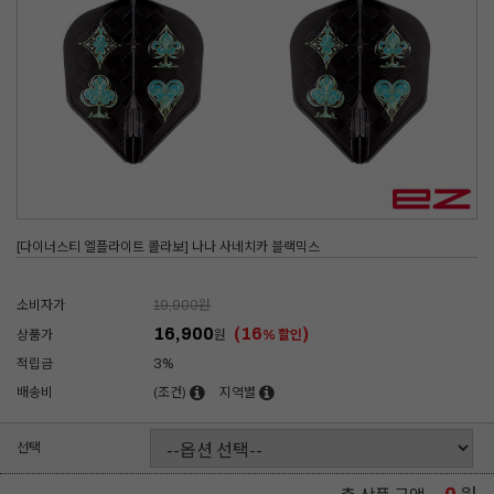
[다이너스티 엘플라이트 콜라보] 나나 사네치카 블랙믹스
소비자가
19,900
원
16,900
(16
)
상품가
원
% 할인
적립금
3%
배송비
(조건)
지역별
선택