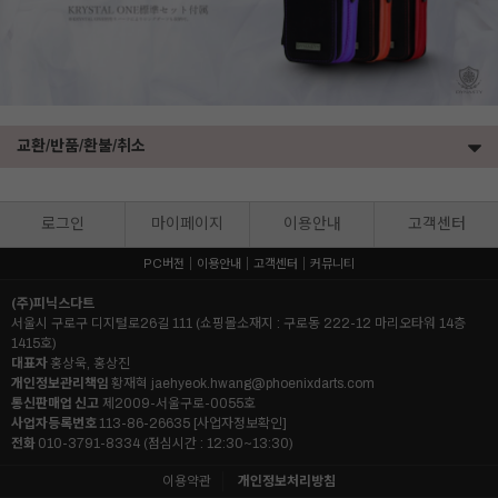
교환/반품/환불/취소
로그인
마이페이지
이용안내
고객센터
PC버전
이용안내
고객센터
커뮤니티
(주)피닉스다트
서울시 구로구 디지털로26길 111 (쇼핑몰소재지 : 구로동 222-12 마리오타워 14층
1415호)
대표자
홍상욱, 홍상진
개인정보관리책임
황재혁
jaehyeok.hwang@phoenixdarts.com
통신판매업 신고
제2009-서울구로-0055호
사업자등록번호
113-86-26635
[사업자정보확인]
전화
010-3791-8334 (점심시간 : 12:30~13:30)
이용약관
개인정보처리방침