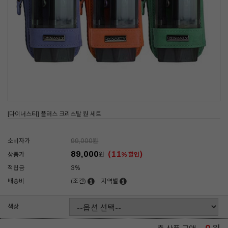
[다이너스티] 플러스 크리스탈 원 세트
소비자가
99,000
원
89,000
(11
)
상품가
원
% 할인
적립금
3%
배송비
(조건)
지역별
색상