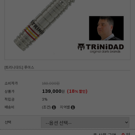
[트리니다드] 루이스
소비자가
169,000
원
139,000
(18
)
상품가
원
% 할인
적립금
3%
배송비
(조건)
지역별
선택