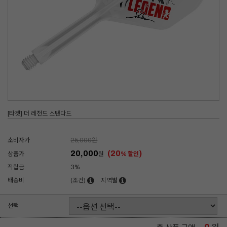
[타겟] 더 레전드 스탠다드
소비자가
25,000
원
20,000
(20
)
상품가
원
% 할인
적립금
3%
배송비
(조건)
지역별
선택