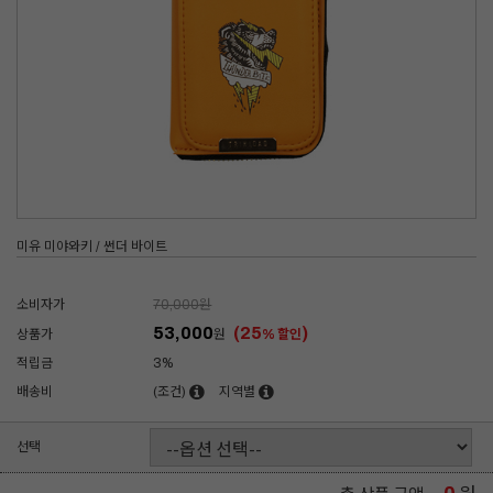
미유 미야와키 / 썬더 바이트
소비자가
70,000
원
53,000
(25
)
상품가
원
% 할인
적립금
3%
배송비
(조건)
지역별
선택