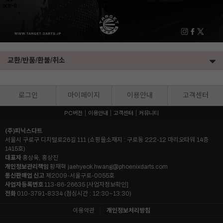
교환/반품/환불/취소
로그인
마이페이지
이용안내
고객센터
PC버전
이용안내
고객센터
커뮤니티
(주)피닉스다트
서울시 구로구 디지털로26길 111 (쇼핑몰소재지 : 구로동 222-12 마리오타워 14층
1415호)
대표자
홍상욱, 홍상진
개인정보관리책임
황재혁
jaehyeok.hwang@phoenixdarts.com
통신판매업 신고
제2009-서울구로-0055호
사업자등록번호
113-86-26635
[사업자정보확인]
전화
010-3791-8334 (점심시간 : 12:30~13:30)
이용약관
개인정보처리방침