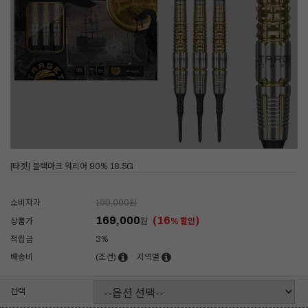
[타겟] 블랙마크 워리어 90% 18.5G
소비자가
199,000
원
169,000
(16
)
상품가
원
% 할인
적립금
3%
배송비
(조건)
지역별
선택