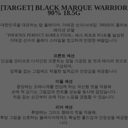
[TARGET] BLACK MARQUE WARRIOR
90% 18.5G
대한민국을 대표하는 탑 플레이어, 이태경 선수(닉네임:
500
)와의 콜라보
레이션 모델
『PHOENIX PERFECT KOREA TOUR』에서 최초로 9다트를 달성한
이태경 선수의 플레이 스타일을 정교하게 반영한 배럴입니다.
프론트 섹션
단검을 모티브로 디자인된 프론트는 정밀 가공된 링 컷과 테이퍼 컷으로
구성되어,
앞쪽을 잡는 그립에도 탁월한 밀착감과 안정감을 제공합니다.
미들 섹션
중앙에는 모래시계를 연상케 하는 곡선형 컷을 적용해
손에 착 감기는 그립감과 컨트롤 성능을 동시에 잡았습니다.
처음 잡는 순간부터 손에 익는 느낌을 경험할 수 있습니다.
리어 섹션
후방에는 그리드 형태의 컷을 적용해,
후방 그립을 선호하는 플레이어에게도 확실한 홀드감과 안정성을 제공합
니다.