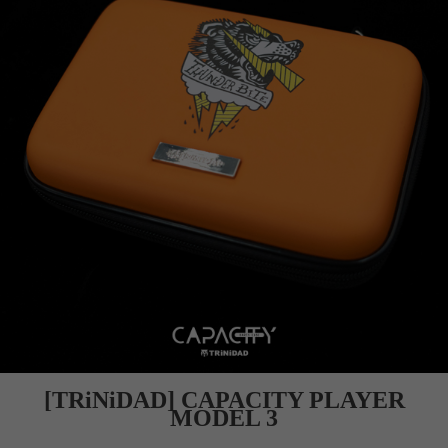
[TRiNiDAD] CAPACITY PLAYER
MODEL 3