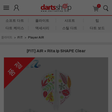
0
소프트 다트
플라이트
샤프트
팁
다트 케이스
액세서리
스틸 다트
다트 보드
플라이트
FIT
Player AIR
[FIT] AIR × Rita Ip SHAPE Clear