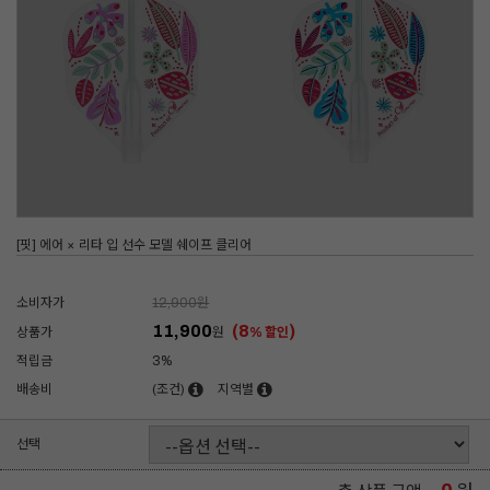
[핏] 에어 × 리타 입 선수 모델 쉐이프 클리어
소비자가
12,900
원
11,900
(8
)
상품가
원
% 할인
적립금
3%
배송비
(조건)
지역별
선택