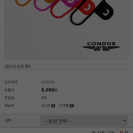
[콘도르] 듀얼 벨트
소비자가
5,000
원
5,000
상품가
원
적립금
3%
배송비
(조건)
지역별
선택