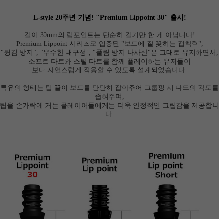
L-style 20주년 기념! "Premium Lippoint 30" 출시!
길이 30mm의 립포인트는 단순히 길기만 한 게 아닙니다!
Premium Lippoint 시리즈로 입증된
"보드에 잘 꽂히는 접착력"
,
"튕김 방지"
,
"우수한 내구성"
, "풀림 방지 나사산"은 그대로 유지하면서,
소프트 다트와 스틸 다트를 함께 플레이하는 유저들이
보다 자연스럽게 적응할
수 있도록 설계되었습니다.
특유의 형태는 팁 끝이 보드를 단단히 잡아주어 그룹핑 시 다트의 각도를
좁혀주며,
팁을 손가락에 거는 플레이어들에게는 더욱 안정적인 그립감을 제공합니
다.