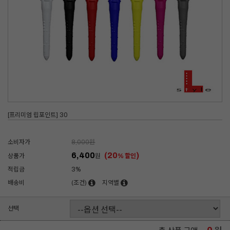
[프리미엄 립포인트] 30
소비자가
8,000
원
6,400
(20
)
상품가
원
% 할인
적립금
3%
배송비
(조건)
지역별
선택