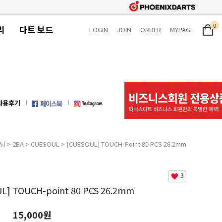
0
리
다트 보드
LOGIN
JOIN
ORDER
MYPAGE
사용후기
팁
>
2BA
>
CUESOUL
> [CUESOUL] TOUCH-Point 80 PCS 26.2mm
3
L] TOUCH-point 80 PCS 26.2mm
15,000원