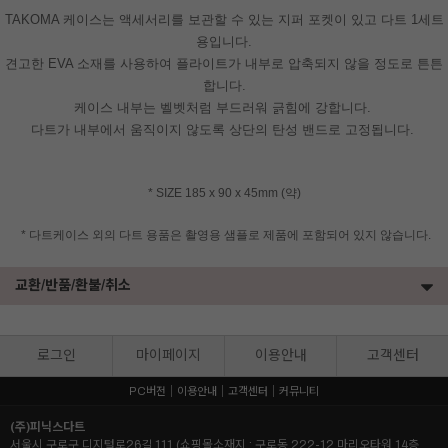
TAKOMA 케이스는 액세서리를 보관할 수 있는 지퍼 포켓이 있고 다트 1세트
용입니다.
견고한 EVA 소재를 사용하여 플라이트가 내부로 압축되지 않을 정도로 튼튼
합니다.
케이스 내부는 벨벳처럼 부드러워 긁힘에 강합니다.
다트가 내부에서 움직이지 않도록 상단의 탄성 밴드로 고정됩니다.
* SIZE 185 x 90 x 45mm (약)
* 다트케이스 외의 다트 용품은 촬영용 샘플로 제품에 포함되어 있지 않습니다.
교환/반품/환불/취소
로그인
마이페이지
이용안내
고객센터
PC버전
이용안내
고객센터
커뮤니티
(주)피닉스다트
서울시 구로구 디지털로26길 111 (쇼핑몰소재지 : 구로동 222-12 마리오타워 14층