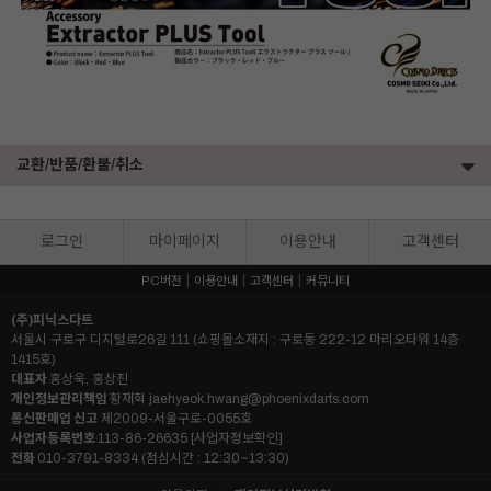
교환/반품/환불/취소
로그인
마이페이지
이용안내
고객센터
PC버전
이용안내
고객센터
커뮤니티
(주)피닉스다트
서울시 구로구 디지털로26길 111 (쇼핑몰소재지 : 구로동 222-12 마리오타워 14층
1415호)
대표자
홍상욱, 홍상진
개인정보관리책임
황재혁
jaehyeok.hwang@phoenixdarts.com
통신판매업 신고
제2009-서울구로-0055호
사업자등록번호
113-86-26635
[사업자정보확인]
전화
010-3791-8334 (점심시간 : 12:30~13:30)