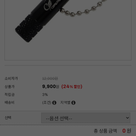
소비자가
12,900
원
9,900
(24
)
상품가
원
% 할인
적립금
3%
배송비
(조건)
지역별
선택
0
원
총 상품 금액