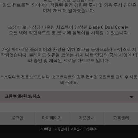
'밀도 컨트롤™' 와이어가 적용된 완전 경화된 투시 및 외측 투시 진단은
이제 25% 더 얇아졌습니다.
조정식 로타 잠금 마운팅 시스템이 장착된 Blade 6 Dual Core는
모든 벽에 적합하므로 몇 분 내에 플레이를 시작할 수 있습니다.
가장 까다로운 플레이어와 환경을 위해 최고급 동아프리카 사이즈로 제
작되었습니다. 블레이드 6 듀얼 코어는 세계 다트 연맹의 공식 사양에 따
라 승인 및 제작된 프로용 다트보드 입니다.
* 스틸다트 전용 보드입니다. 소프트다트의 경우 컨버젼 포인트로 교체 후 사용
해 주세요.
교환/반품/환불/취소
로그인
마이페이지
이용안내
고객센터
PC버전
이용안내
고객센터
커뮤니티