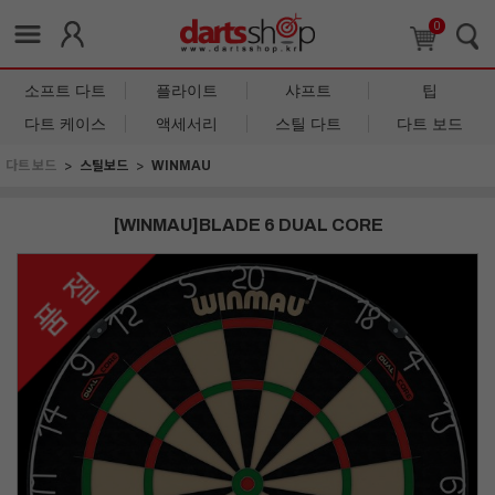
0
소프트 다트
플라이트
샤프트
팁
다트 케이스
액세서리
스틸 다트
다트 보드
다트 보드
스틸보드
WINMAU
[WINMAU]BLADE 6 DUAL CORE