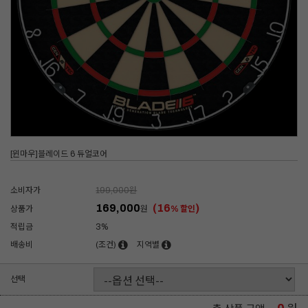
[윈마우]블레이드 6 듀얼코어
소비자가
199,000
원
169,000
(16
)
상품가
원
% 할인
적립금
3%
배송비
(조건)
지역별
선택