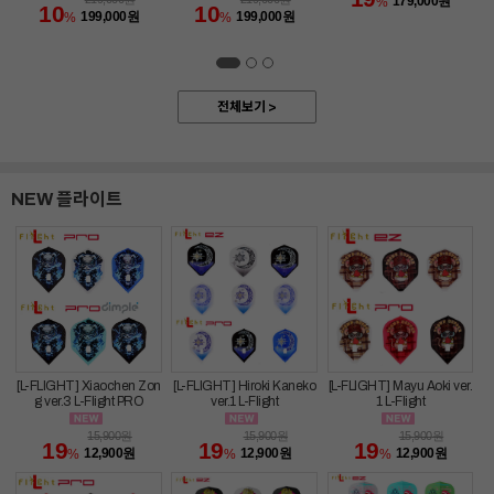
179,000
원
%
10
10
199,000
원
199,000
원
%
%
전체보기 >
NEW 플라이트
[L-FLIGHT] Hiroki Kaneko
[L-FLIGHT] Mayu Aoki ver.
[L-FLIGHT] Xiaochen Zon
ver.1 L-Flight
1 L-Flight
g ver.3 L-Flight PRO
15,900
원
15,900
원
15,900
원
19
19
19
12,900
원
12,900
원
12,900
원
%
%
%