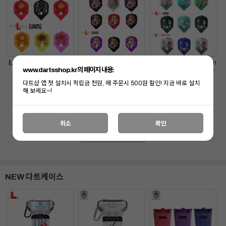
[L-FLIGHT] Mao Takahas
[L-FLIGHT] Ryuki Morikub
[L-FLIGHT] Mikuru Muram
www.dartsshop.kr의 페이지 내용:
hi ver.2 L-Flight
o ver.1 L-Flight
atsu 2025 CHAMPION L-
Flight
다트샵 앱 첫 설치시 적립금 천원, 매 주문시 500원 할인! 지금 바로 설치
15,900
원
15,900
원
15,900
원
19
19
19
해 보세요~!
12,900
원
12,900
원
12,900
원
%
%
%
취소
확인
전체보기 >
NEW 다트케이스