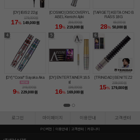
[DY] IBIS2 22g
[COSMO] DISCOVERY L
[TARGET] KEITA ONO B
ABEL Kenichi Ajiki
RASS 18G
179,000
원
17
269,000
원
69,000
원
149,000
원
%
19
28
219,000
원
50,000
원
%
%
4
5
6
[DY] "Coral" Sayaka Aka
[DY] ENTERTAINER 16.5
[TRiNiDAD] BENITEZ2
g
209,000
원
15
249,000
원
199,000
원
179,000
원
%
9
16
229,000
원
169,000
원
%
%
로그인
마이페이지
이용안내
고객센터
PC버전
이용안내
고객센터
커뮤니티