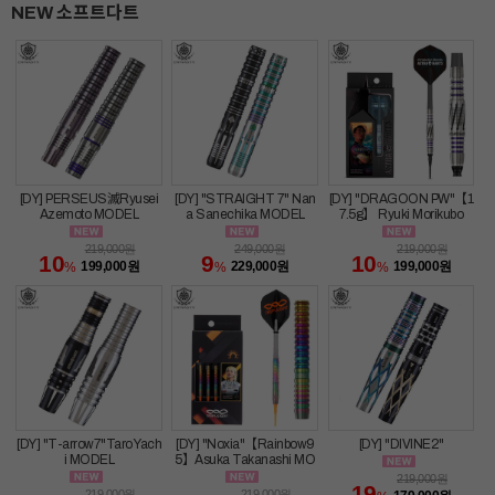
NEW 소프트다트
[DY] PERSEUS滅Ryusei
[DY] "STRAIGHT 7" Nan
[DY] "DRAGOON PW"【1
Azemoto MODEL
a Sanechika MODEL
7.5g】 Ryuki Morikubo
219,000
원
249,000
원
219,000
원
10
9
10
199,000
원
229,000
원
199,000
원
%
%
%
[DY] "T-arrow7"Taro Yach
[DY] "Noxia"【Rainbow9
[DY] "DIVINE2"
i MODEL
5】Asuka Takanashi MO
DEL
219,000
원
19
219,000
원
219,000
원