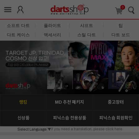
0
소프트 다트
플라이트
샤프트
팁
다트 케이스
액세서리
스틸 다트
다트 보드
랭킹
MD 추천 패키지
중고장터
신상품
피닉스숍 전용상품
피닉스숍 회원확인
If you need a translation, please click here
Select Language
▼