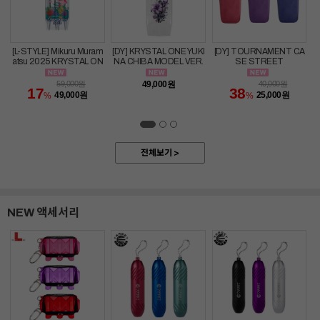
[L-STYLE] Mikuru Muram
[DY] KRYSTAL ONE YUKI
[DY] TOURNAMENT CA
atsu 2025 KRYSTAL ON
NA CHIBA MODEL VER.
SE STREET
E Clear
2
59,000
원
49,000
원
40,000
원
17
38
49,000
원
25,000
원
%
%
전체보기 >
NEW 액세서리