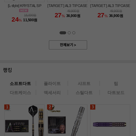
[L-style] KRYSTAL SP
[TARGET] AL3 TIP CASE
[TARGET] AL3 TIP CASE
49,900
원
49,900
원
27
27
15,000
원
36,900
원
36,900
원
%
%
24
11,500
원
%
전체보기 >
랭킹
소프트다트
플라이트
샤프트
팁
다트케이스
액세서리
스틸다트
다트보드
1
2
3