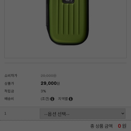
소비자가
29,000
원
29,000
상품가
원
적립금
3%
배송비
(조건)
지역별
1
0
원
총 상품 금액