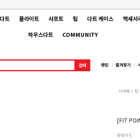
 다트
플라이트
샤프트
팁
다트 케이스
액세서
하우스다트
COMMUNITY
랭킹
즐겨찾기
HOME
>
팁
[FIT PO
판매가격