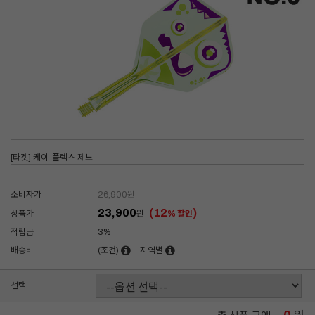
[타겟] 케이-플렉스 제노
소비자가
26,900
원
23,900
(12
)
상품가
원
% 할인
적립금
3%
배송비
(조건)
지역별
선택