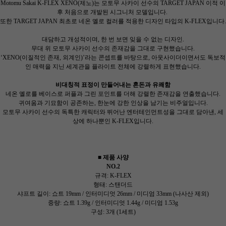
Motomu Sakai
K-FLEX XENO(제노)는 모토무 사카이 선수의 TARGET JAPAN 이적 이
후 처음으로 개발된 시그니처 모델입니다.
또한 TARGET JAPAN 최초로 네온 옐로 컬러를 적용한 디자인 타입의 K-FLEX입니다.
대담하고 개성적이며, 한 번 보면 잊을 수 없는 디자인.
무대 위 모토무 사카이 선수의 존재감을 그대로 구현했습니다.
‘XENO(이질적인 존재, 외계인)’라는 콘셉트를 바탕으로, 아웃사이더이면서도 독보적
인 매력을 지닌 세계관을 플라이트 전체에 강렬하게 표현했습니다.
비대칭적 표정이 만들어내는 혼돈과 유쾌함
네온 옐로를 베이스로 퍼플과 그린 포인트를 더해 강렬한 존재감을 연출했습니다.
귀여움과 기묘함이 공존하는, 한눈에 강한 인상을 남기는 비주얼입니다.
모토무 사카이 선수의 독특한 캐릭터와 뛰어난 엔터테인먼트성을 그대로 담아낸, 세
상에 하나뿐인 K-FLEX입니다.
■ 제품 사양
NO.2
규격: K-FLEX
형태: 스탠더드
샤프트 길이: 쇼트 19mm / 인터미디엇 26mm / 미디엄 33mm (나사산 제외)
중량: 쇼트 1.39g / 인터미디엇 1.44g / 미디엄 1.53g
구성: 3개 (1세트)