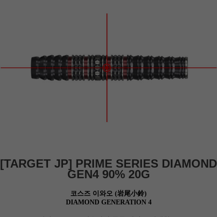
[TARGET JP]
PRIME SERIES DIAMOND
GEN4
90% 20G
코스즈 이와오 (岩尾小鈴)
DIAMOND GENERATION 4