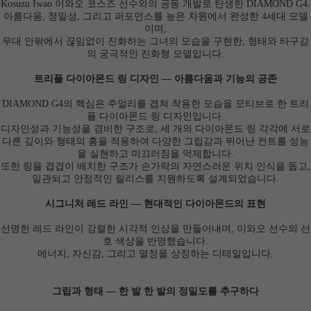
Kosuzu Iwao
이와오 코스즈 선수와의 공동 개발로 탄생한
DIAMOND G4.
아름다움, 정밀성, 그리고 퍼포먼스를 높은 차원에서 완성한 4세대 모델
이며,
무대 안팎에서 끊임없이 진화하는 그녀의 모습을 구현한, 형태와 타구감
의 궁극적인 진화형 모델입니다.
트리플 다이아몬드 링 디자인 ― 아름다움과 기능의 공존
DIAMOND G4의 핵심은 주얼리를 겹쳐 착용한 모습을 모티브로 한 트리
플 다이아몬드 링 디자인입니다.
디자인성과 기능성을 겸비한 구조로, 세 개의 다이아몬드 링 각각에 서로
다른 깊이와 형태의 홈을 적용하여 다양한 그립감과 뛰어난 컨트롤 성능
을 실현하고 미끄러짐을 억제합니다.
또한 링을 겹겹이 배치한 구조가 손가락의 자연스러운 위치 인식을 돕고,
일관되고 안정적인 릴리스를 지원하도록 설계되었습니다.
시그니처 레드 라인 ― 현대적인 다이아몬드의 표현
선명한 레드 라인이 강렬한 시각적 인상을 만들어내며, 이와오 선수의 선
호 색상을 반영했습니다.
에너지, 자신감, 그리고 열정을 상징하는 디테일입니다.
그립과 형태 ― 한 발 한 발의 정밀도를 추구하다