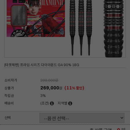
[타겟제펜] 프라임 시리즈 다이아몬드 G4 90% 18G
소비자가
299,000
원
269,000
(11
)
상품가
원
% 할인
적립금
3%
배송비
(조건)
지역별
선택