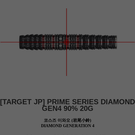
[TARGET JP]
PRIME SERIES DIAMOND
GEN4
90% 20G
코스즈 이와오 (岩尾小鈴)
DIAMOND GENERATION 4