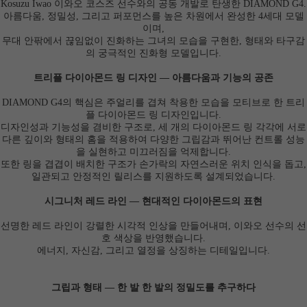
Kosuzu Iwao
이와오 코스즈 선수와의 공동 개발로 탄생한
DIAMOND G4.
아름다움, 정밀성, 그리고 퍼포먼스를 높은 차원에서 완성한 4세대 모델
이며,
무대 안팎에서 끊임없이 진화하는 그녀의 모습을 구현한, 형태와 타구감
의 궁극적인 진화형 모델입니다.
트리플 다이아몬드 링 디자인 ― 아름다움과 기능의 공존
DIAMOND G4의 핵심은 주얼리를 겹쳐 착용한 모습을 모티브로 한 트리
플 다이아몬드 링 디자인입니다.
디자인성과 기능성을 겸비한 구조로, 세 개의 다이아몬드 링 각각에 서로
다른 깊이와 형태의 홈을 적용하여 다양한 그립감과 뛰어난 컨트롤 성능
을 실현하고 미끄러짐을 억제합니다.
또한 링을 겹겹이 배치한 구조가 손가락의 자연스러운 위치 인식을 돕고,
일관되고 안정적인 릴리스를 지원하도록 설계되었습니다.
시그니처 레드 라인 ― 현대적인 다이아몬드의 표현
선명한 레드 라인이 강렬한 시각적 인상을 만들어내며, 이와오 선수의 선
호 색상을 반영했습니다.
에너지, 자신감, 그리고 열정을 상징하는 디테일입니다.
그립과 형태 ― 한 발 한 발의 정밀도를 추구하다