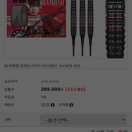
[타겟제펜] 프라임 시리즈 다이아몬드 G4 90% 18G
소비자가
299,000
원
269,000
(11
)
상품가
원
% 할인
적립금
3%
배송비
(조건)
지역별
선택