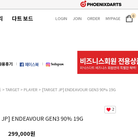
0
리
다트 보드
LOGIN
JOIN
ORDER
MYPAGE
사용후기
트
>
TARGET
>
PLAYER
> [TARGET JP] ENDEAVOUR GEN3 90% 19G
2
 JP] ENDEAVOUR GEN3 90% 19G
299,000원