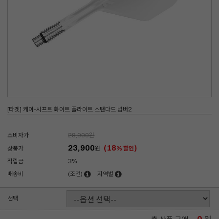
[타겟] 케이-시프트 화이트 플라이트 스탠다드 넘버2
소비자가
28,900
원
23,900
(18
)
상품가
원
% 할인
적립금
3%
배송비
(조건)
지역별
선택