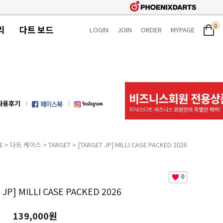
0
리
다트 보드
LOGIN
JOIN
ORDER
MYPAGE
사용후기
E
>
다트 케이스
>
TARGET
> [TARGET JP] MILLI CASE PACKED 2026
0
 JP] MILLI CASE PACKED 2026
139,000원