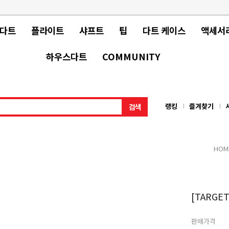
 다트
플라이트
샤프트
팁
다트 케이스
액세서
하우스다트
COMMUNITY
랭킹
즐겨찾기
HOM
[TARGET
판매가격