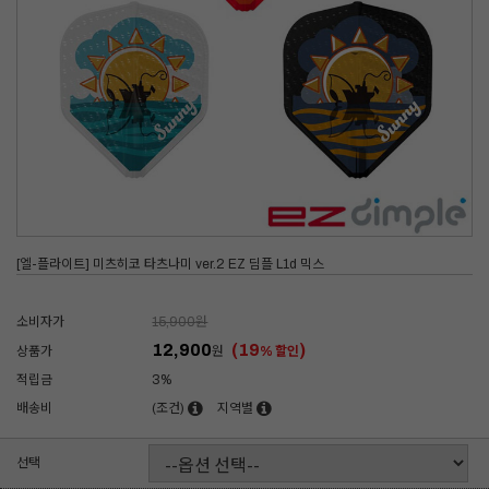
[엘-플라이트] 미츠히코 타츠나미 ver.2 EZ 딤플 L1d 믹스
소비자가
15,900
원
12,900
(19
)
상품가
원
% 할인
적립금
3%
배송비
(조건)
지역별
선택