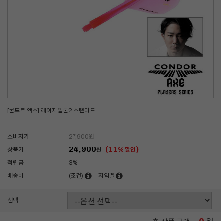
[콘도르 액스] 레이지얼론2 스탠다드
소비자가
27,900
원
24,900
(11
)
상품가
원
% 할인
적립금
3%
배송비
(조건)
지역별
선택