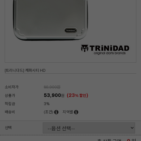
[트리니다드] 캐퍼시티 HD
소비자가
69,900
원
53,900
(23
)
상품가
원
% 할인
적립금
3%
배송비
(조건)
지역별
선택