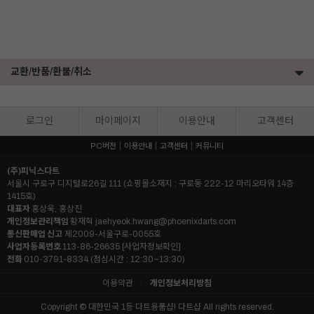
교환/반품/환불/취소
로그인
마이페이지
이용안내
고객센터
PC버전
이용안내
고객센터
커뮤니티
(주)피닉스다트
서울시 구로구 디지털로26길 111 (쇼핑몰소재지 : 구로동 222-12 마리오타워 14층
1415호)
대표자
홍상욱, 홍상진
개인정보관리책임
황재혁
jaehyeok.hwang@phoenixdarts.com
통신판매업 신고
제2009-서울구로-0055호
사업자등록번호
113-86-26635
[사업자정보확인]
전화
010-3791-8334 (점심시간 : 12:30~13:30)
이용약관
개인정보처리방침
Copyright © 대한민국 1등 다트용품샵! 다트샵 All rights reserved.