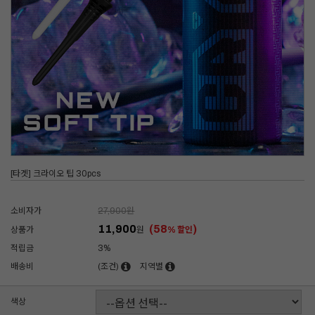
[타겟] 크라이오 팁 30pcs
소비자가
27,900
원
11,900
(58
)
상품가
원
% 할인
적립금
3%
배송비
(조건)
지역별
색상