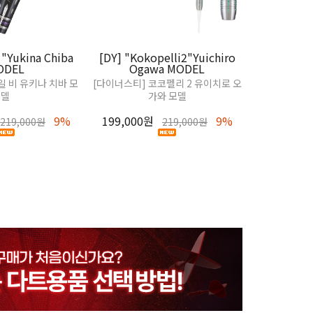
[DY] "Rie
Sh
 "Yukina Chiba
[DY] "Kokopelli2"Yuichiro
[다이너스티] 리
ODEL
Ogawa MODEL
일 비 유키나 치바 모
[다이너스티] 코코펠리 2 유이치로 오
229,000원
델
가와 모델
9%
199,000원
9%
219,000원
219,000원