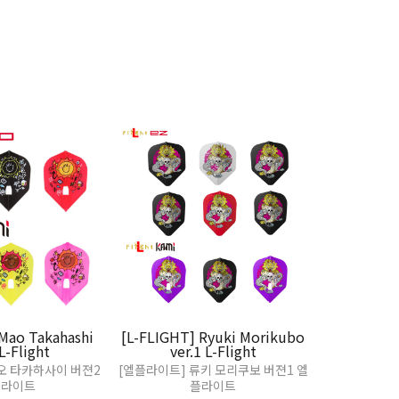
Mao Takahashi
[L-FLIGHT] Ryuki Morikubo
[DY×L-Fligh
 L-Flight
ver.1 L-Flight
ver.1 Sma
오 타카하사이 버젼2
[엘플라이트] 류키 모리쿠보 버젼1 엘
[다이너스티×엘
플라이트
플라이트
카 Ver.