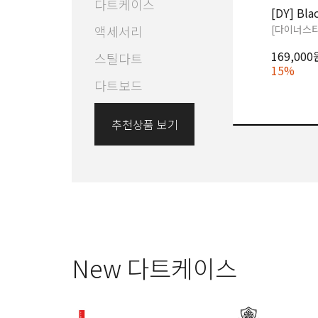
다트케이스
[DY] Bla
[다이너스티
액세서리
169,00
스틸다트
15%
다트보드
추천상품 보기
New 다트케이스