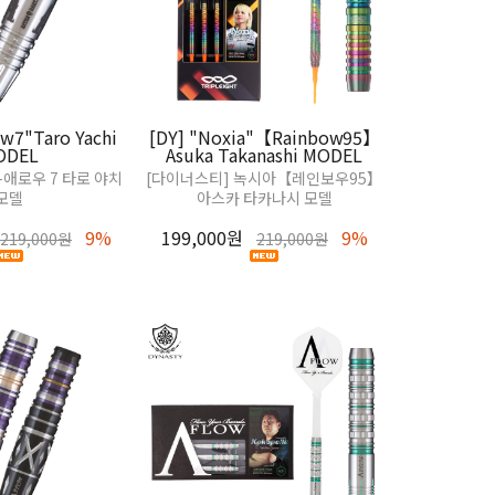
ow7"Taro Yachi
[DY] "Noxia"【Rainbow95】
[DY] "G
ODEL
Asuka Takanashi MODEL
Hiroka
-애로우 7 타로 야치
[다이너스티] 녹시아【레인보우95】
[DY] 글래시2
모델
아스카 타카나시 모델
9%
199,000원
9%
199,000원
219,000원
219,000원