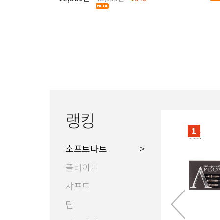
랭킹
1
소프트다트
플라이트
샤프트
팁