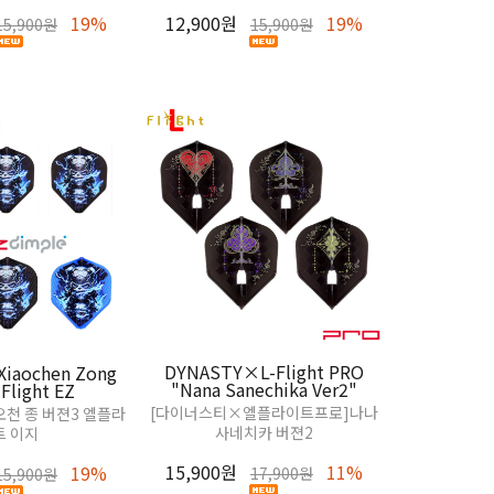
19%
12,900원
19%
15,900원
15,900원
15,900원
[Fit] Haup
10,900원
DYNASTY×L-Flight PRO
Xiaochen Zong
"Nana Sanechika Ver2"
-Flight EZ
[다이너스티×엘플라이트프로]나나
오천 종 버젼3 엘플라
사네치카 버젼2
트 이지
15,900원
11%
19%
17,900원
15,900원