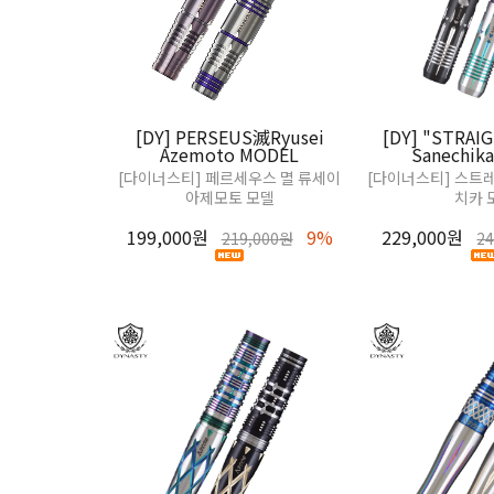
[DY] PERSEUS滅Ryusei
[DY] "STRAI
Azemoto MODEL
Sanechik
[다이너스티] 페르세우스 멸 류세이
[다이너스티] 스트레
아제모토 모델
치카 
199,000원
9%
229,000원
219,000원
2