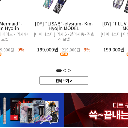
 Mermaid"-
[DY] "LISA 5"-elysium- Kim
[DY] "I'LLⅤ
im Hyojin
Hyojin MODEL
M
머메이드 - 리사4+
[다이너스티] 리사 5 -엘리시움- 김효
[다이너스티] 아
진 모델
진 모델
9%
199,000원
9%
199,000원
19,000원
219,000원
전체보기 >