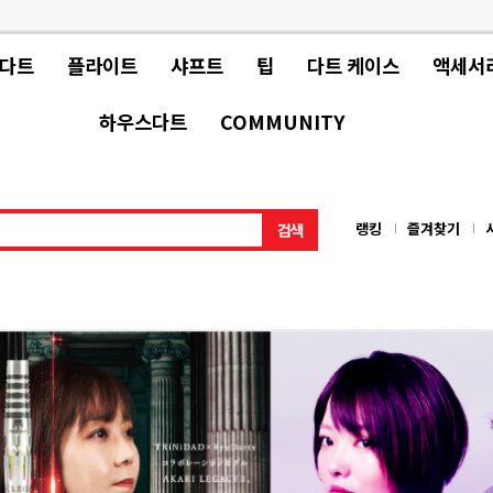
 다트
플라이트
샤프트
팁
다트 케이스
액세서
하우스다트
COMMUNITY
랭킹
즐겨찾기