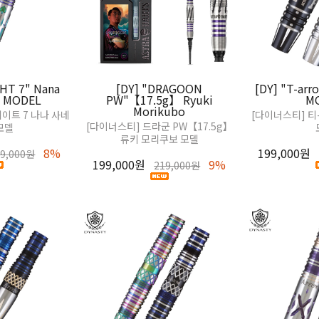
GHT 7" Nana
[DY] "DRAGOON
[DY] "T-arr
a MODEL
PW"【17.5g】 Ryuki
M
Morikubo
이트 7 나나 사네
[다이너스티] 티
[다이너스티] 드라군 PW【17.5g】
모델
류키 모리쿠보 모델
8%
199,000원
49,000원
199,000원
9%
219,000원