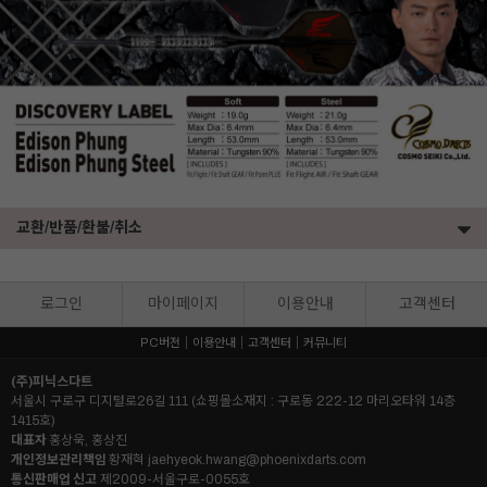
교환/반품/환불/취소
로그인
마이페이지
이용안내
고객센터
PC버전
이용안내
고객센터
커뮤니티
(주)피닉스다트
서울시 구로구 디지털로26길 111 (쇼핑몰소재지 : 구로동 222-12 마리오타워 14층
1415호)
대표자
홍상욱, 홍상진
개인정보관리책임
황재혁
jaehyeok.hwang@phoenixdarts.com
통신판매업 신고
제2009-서울구로-0055호