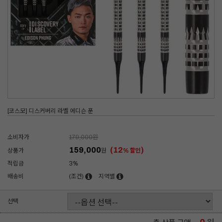
[코스모] 디스커버리 라벨 에디슨 푼
소비자가
179,000
원
159,000
(12
)
상품가
원
% 할인
적립금
3%
배송비
(조건)
지역별
선택