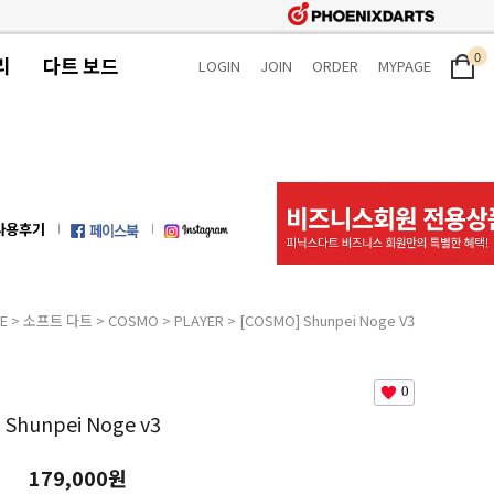
0
리
다트 보드
LOGIN
JOIN
ORDER
MYPAGE
사용후기
E
>
소프트 다트
>
COSMO
>
PLAYER
> [COSMO] Shunpei Noge V3
0
 Shunpei Noge v3
179,000원