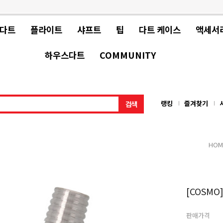
 다트
플라이트
샤프트
팁
다트 케이스
액세서
하우스다트
COMMUNITY
랭킹
즐겨찾기
HOM
[COSMO]
판매가격