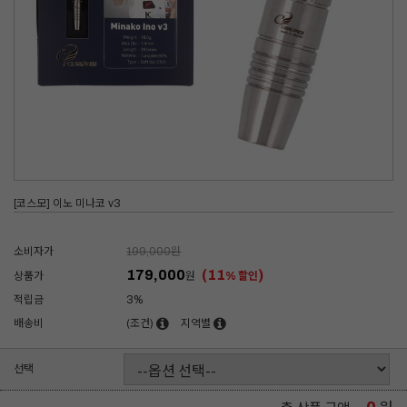
[코스모] 이노 미나코 v3
소비자가
199,000
원
179,000
(11
)
상품가
원
% 할인
적립금
3%
배송비
(조건)
지역별
선택