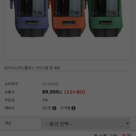
[다이너스티] 플러스 크리스탈 원 세트
소비자가
99,000
원
89,000
(11
)
상품가
원
% 할인
적립금
3%
배송비
(조건)
지역별
색상