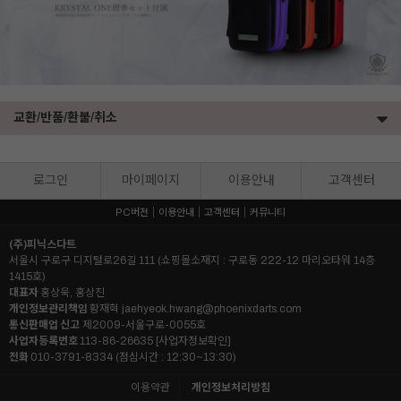
교환/반품/환불/취소
로그인
마이페이지
이용안내
고객센터
PC버전
이용안내
고객센터
커뮤니티
(주)피닉스다트
서울시 구로구 디지털로26길 111 (쇼핑몰소재지 : 구로동 222-12 마리오타워 14층
1415호)
대표자
홍상욱, 홍상진
개인정보관리책임
황재혁
jaehyeok.hwang@phoenixdarts.com
통신판매업 신고
제2009-서울구로-0055호
사업자등록번호
113-86-26635
[사업자정보확인]
전화
010-3791-8334 (점심시간 : 12:30~13:30)
이용약관
개인정보처리방침