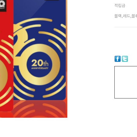
적립금
블랙,레드,블