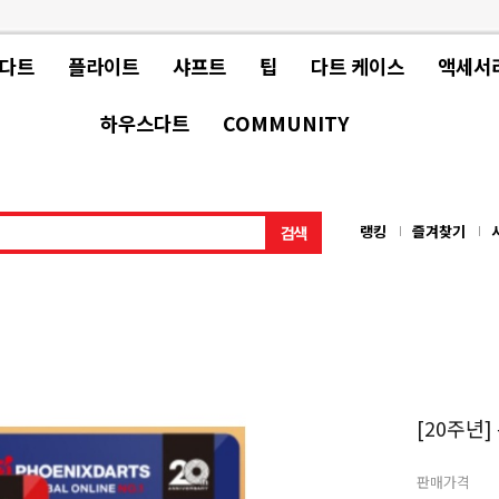
 다트
플라이트
샤프트
팁
다트 케이스
액세서
하우스다트
COMMUNITY
랭킹
즐겨찾기
[20주년
판매가격