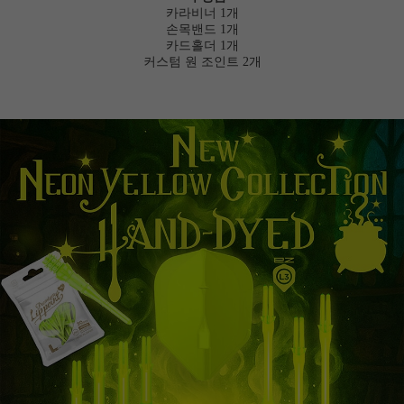
카라비너 1개
손목밴드 1개
카드홀더 1개
커스텀 원 조인트 2개