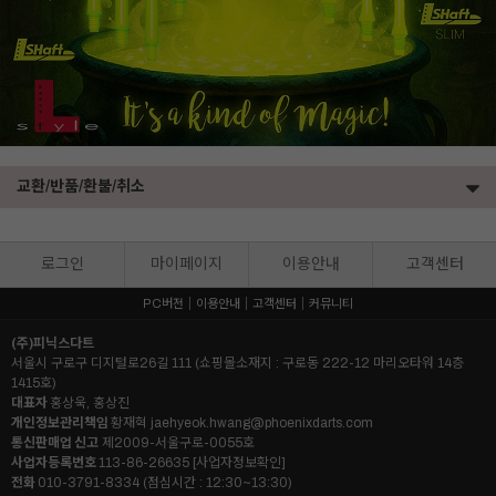
교환/반품/환불/취소
로그인
마이페이지
이용안내
고객센터
PC버전
이용안내
고객센터
커뮤니티
(주)피닉스다트
서울시 구로구 디지털로26길 111 (쇼핑몰소재지 : 구로동 222-12 마리오타워 14층
1415호)
대표자
홍상욱, 홍상진
개인정보관리책임
황재혁
jaehyeok.hwang@phoenixdarts.com
통신판매업 신고
제2009-서울구로-0055호
사업자등록번호
113-86-26635
[사업자정보확인]
전화
010-3791-8334 (점심시간 : 12:30~13:30)