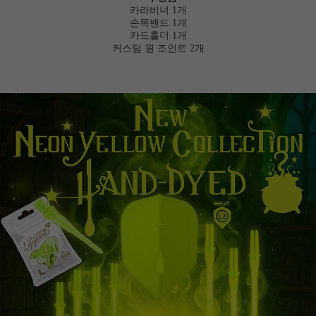
카라비너 1개
손목밴드 1개
카드홀더 1개
커스텀 원 조인트 2개