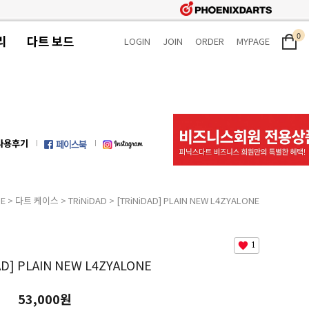
0
리
다트 보드
LOGIN
JOIN
ORDER
MYPAGE
사용후기
E
>
다트 케이스
>
TRiNiDAD
> [TRiNiDAD] PLAIN NEW L4ZYALONE
1
AD] PLAIN NEW L4ZYALONE
53,000원