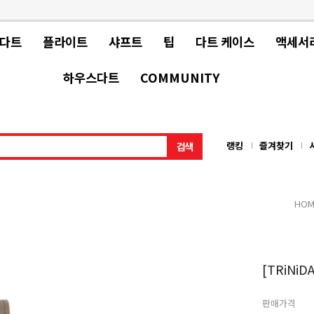
 다트
플라이트
샤프트
팁
다트 케이스
액세서
하우스다트
COMMUNITY
랭킹
즐겨찾기
HOM
[TRiNiD
판매가격