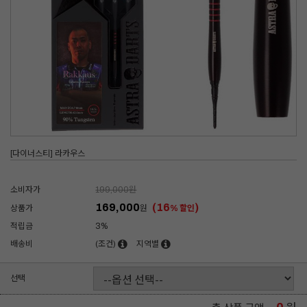
[다이너스티] 라카우스
소비자가
199,000
원
169,000
(16
)
상품가
원
% 할인
적립금
3%
배송비
(조건)
지역별
선택