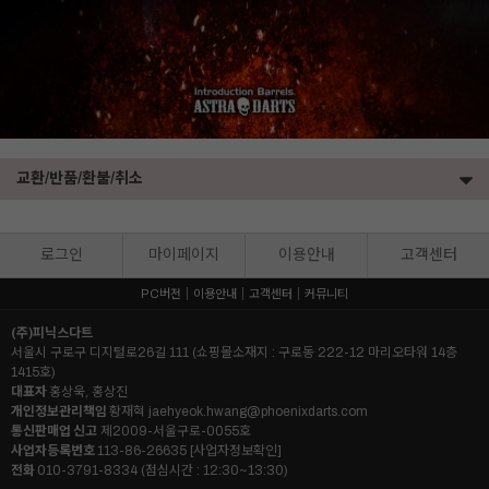
교환/반품/환불/취소
로그인
마이페이지
이용안내
고객센터
PC버전
이용안내
고객센터
커뮤니티
(주)피닉스다트
서울시 구로구 디지털로26길 111 (쇼핑몰소재지 : 구로동 222-12 마리오타워 14층
1415호)
대표자
홍상욱, 홍상진
개인정보관리책임
황재혁
jaehyeok.hwang@phoenixdarts.com
통신판매업 신고
제2009-서울구로-0055호
사업자등록번호
113-86-26635
[사업자정보확인]
전화
010-3791-8334 (점심시간 : 12:30~13:30)