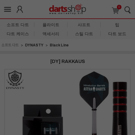
0
소프트 다트
플라이트
샤프트
팁
다트 케이스
액세서리
스틸 다트
다트 보드
소프트 다트
DYNASTY
Black Line
[DY] RAKKAUS