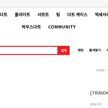
 다트
플라이트
샤프트
팁
다트 케이스
액세서
하우스다트
COMMUNITY
랭킹
즐겨찾기
HOME
[TRiNiD
판매가격