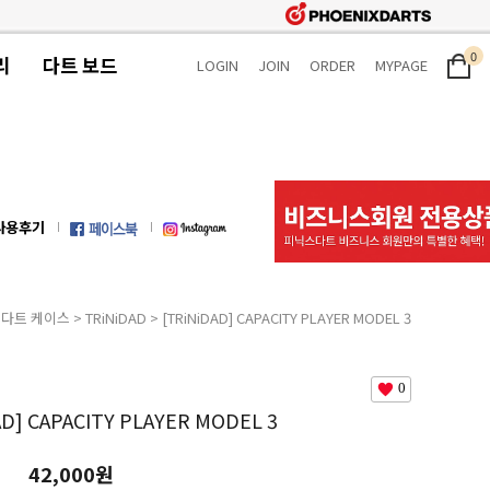
0
리
다트 보드
LOGIN
JOIN
ORDER
MYPAGE
사용후기
>
다트 케이스
>
TRiNiDAD
> [TRiNiDAD] CAPACITY PLAYER MODEL 3
0
AD] CAPACITY PLAYER MODEL 3
42,000원