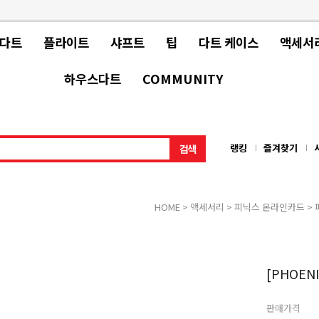
 다트
플라이트
샤프트
팁
다트 케이스
액세서
하우스다트
COMMUNITY
랭킹
즐겨찾기
HOME
>
액세서리
>
피닉스 온라인카드
>
[PHOENI
판매가격