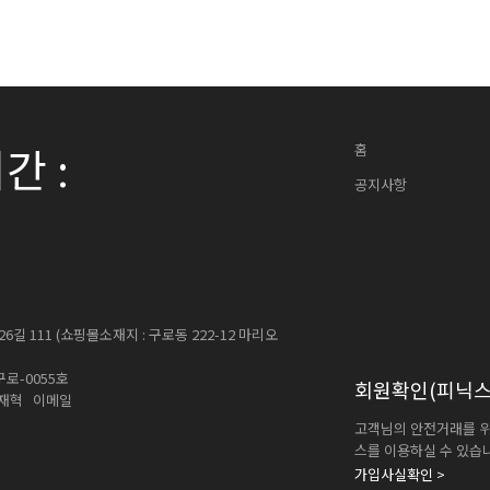
간 :
홈
공지사항
 111 (쇼핑몰소재지 : 구로동 222-12 마리오
로-0055호
회원확인
(피닉스
 황재혁 이메일
고객님의 안전거래를 위
스를 이용하실 수 있습
가입사실확인 >