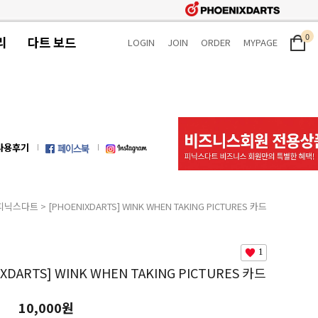
0
리
다트 보드
LOGIN
JOIN
ORDER
MYPAGE
사용후기
피닉스다트
> [PHOENIXDARTS] WINK WHEN TAKING PICTURES 카드
1
XDARTS] WINK WHEN TAKING PICTURES 카드
10,000원