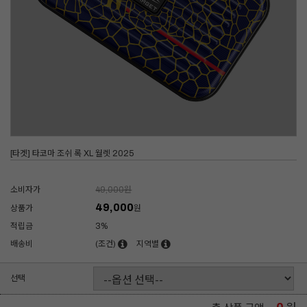
[타겟] 타코마 조쉬 록 XL 월렛 2025
소비자가
49,000
원
49,000
상품가
원
적립금
3%
배송비
(조건)
지역별
선택