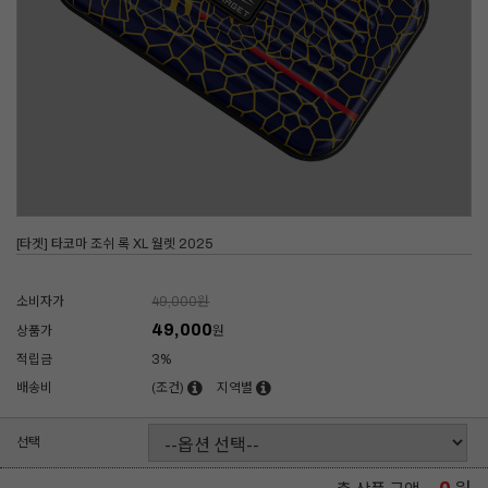
[타겟] 타코마 조쉬 록 XL 월렛 2025
소비자가
49,000
원
49,000
상품가
원
적립금
3%
배송비
(조건)
지역별
선택